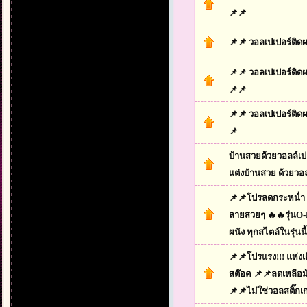
📌📌
📌📌 วอลเปเปอร์ติดผ
📌📌 วอลเปเปอร์ติด
📌📌
📌📌 วอลเปเปอร์ติด
📌
บ้านสวยด้วยวอลล์เ
แต่งบ้านสวย ด้วยวอล
📌📌โปรลดกระหน่ำ 
ลายสวยๆ 🔥🔥รุ่นO-
ผนัง ทุกสไตล์ในรุ่นนี้
📌📌โปรแรง!!! แห่ง
สต๊อค 📌📌ลดเหลือม้
📌📌ไม่ใช่วอลสติ๊ก