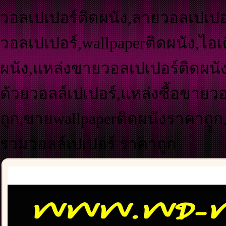
วอลเปเปอร์ติดผนัง,ลายวอลเปเปอร
วอลเปเปอร์,wallpaperติดผนัง,ไอเ
ผนัง,แหล่งขายวอลเปเปอร์ติดผนัง
ด้วยวอลล์เปเปอร์,แหล่งซื้อขายว
ถูก,ขายwallpaperติดผนังราคาถูู
รวมวอลล์เปเปอร์ ราคาถูก