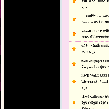
ลายไม้เก่า ไม้แฟนซี
◕‿◕
1.แผนที่ร้าน WD-Wa
Deccolet มาเยี่ยมช
wdwall วอลเปเปอร์ต
ติดผนังโล๊ะล้างสต๊อ
6.วิธีการติดตั้งวอลล์
ตนเอง◕‿◕
9.wd-wallpaper ตกแ
มัน ปูนเปลือย ปูนฉ
3.WD-WALLPAPER ส
โล้ะ ราคาเริ่มต้นแค่
◕‿◕
11.wd-wallpaper ตก
อิฐขาว อิฐเทา อิฐดำ
เดิร์น◕‿◕