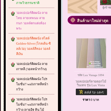
ภาพวิวธรรมชาติ
ผู้เข้า
วอลเปเปอร์ติดผนัง ลาย
ไทย ลายเทพนม ลาย
สินค้ามาใหม่ล่าสุด
กนก วอลล์ตกแต่งห้อง
พระ
วอลเปเปอร์ติดผนัง สไตล์
Golden-Silver (โกลเด้น-ซิ
ลล์เว่อ) วอลล์สีทอง วอลล์
สีเงิน
วอลเปเปอร์ติดผนัง ลาย
เกาหลี (วอลหน้ากว้าง)
รหัส Lux Vintage 1094
วอลเปเปอร์ติดผนัง โปร
วอลเปเปอร์ลายดอกไม้
โมชั่น!! wallเกาหลีหน้า
วินเทจ รุ่น Lux Vinta
กว้าง
วอลเปเปอร์ติดผนัง โปร
ราคา
0
บาท
โมชั่น!! wallเกาหลีหน้า
กว้าง (ลายอิฐ หิน ไม้