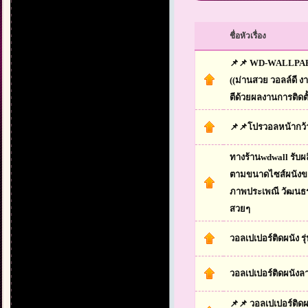
ชื่อหัวเรื่อง
📌📌 WD-WALLPAPE
((ม่านสวย วอลล์ดี ง
ตีด้วยผลงานการติดตั้
📌📌โปรวอลหน้ากว้
ทางร้านwdwall รับผล
ตามขนาดไซส์ผนังของ
ภาพประเพณี วัฒนธ
สวยๆ
วอลเปเปอร์ติดผนัง รุ
วอลเปเปอร์ติดผนังลา
📌📌 วอลเปเปอร์ติดผ