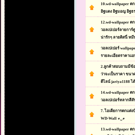
10.wd-wallpaper ตก
อิฐแดง อิฐมอญ อิฐธร
12.wd-wallpaper ตกแ
วอลเปเปอร์ลายการ์ตู
น่ารักๆ ลายดิสนี่ หม
วอลเปเปอร์ wallpap
รายละเอียดราคาแอท
2.ลูกค้าสอบถามมีข้อ
ว่าจะเป็นราคา ขนา
ดีไลน์ jariya1188 ไ
14.wd-wallpaper ตก
วอลเปเปอร์หลากสีสั
7. ไอเดียการตกแต่
WD-Wall ◕‿◕
13.wd-wallpaper ตก