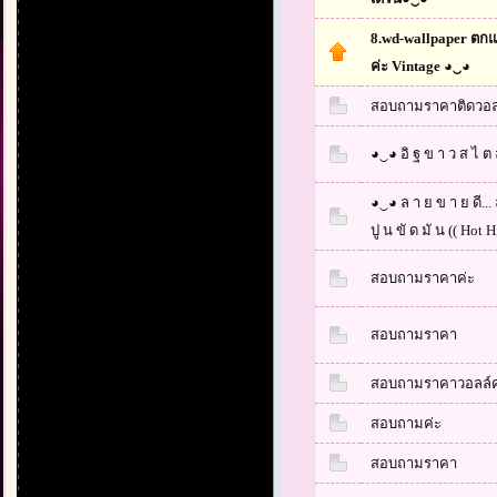
8.wd-wallpaper ตกแ
ค่ะ Vintage ◕‿◕
สอบถามราคาติดวอลเป
◕‿◕ อิ ฐ ข า ว ส ไ ต ล์
◕‿◕ ล า ย ข า ย ดี... 
ปู น ขั ด มั น (( Hot Hi
สอบถามราคาค่ะ
สอบถามราคา
สอบถามราคาวอลล์ค
สอบถามค่ะ
สอบถามราคา