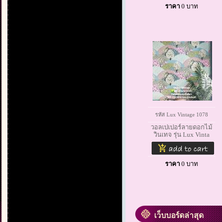
ราคา
0
บาท
รหัส Lux Vintage 1078
วอลเปเปอร์ลายดอกไม้
วินเทจ รุ่น Lux Vinta
ราคา
0
บาท
เว็บบอร์ดล่าสุด