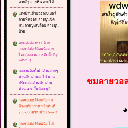
ลายอิฐ ลายหิน ลายไม้
แต่งบ้านด้วยวอลเปเปอร์
ลายหินอ่อน ลายปูนขัด
มัน ลายปูนเปลือย ลายปูน
ป้าย
ตกแต่งห้องพระ ด้วย
วอลเปเปอร์ติดผนังลาย
ไทย(ผลงานการติดตั้ง By
wdwall)
ผลงานติดตั้งผ้าม่านสวยๆ
ม่านจีบ ม่านตาไก่ ม่าน
ชมลายวอลเป
ปรับแสง ม่านพับ ม่าน
ม้วน ฉากกั้นห้อง มู่ลี่
วอลเปเปอร์ติดผนัง ลด
ล้างสต๊อกราคาเริ่มต้นที่
250-380บาท/ม้วน New!!
วอลเปเปอร์ติดผนัง โปร