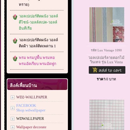
ทราย)
วอลเปเปอร์ติดผนัง วอลล์
ดีไซน์-วอลล์สเปค-วอลล์
อินทีเรีย
วอลเปเปอร์ติดผนัง วอลล์
ติดฝ้า วอลล์ติดเพดาน 1
รหัส Lux Vintage 1090
พรม พรมปูพื้น พรมทอ
วอลเปเปอร์ลายดอกไม้
วินเทจ รุ่น Lux Vinta
พรมอัดเรียบ พรมอัดฟูก
ราคา
0
บาท
ลิงค์เพื่อนบ้าน
WD2-WALLPAPER
FACEBOOK
Shop.wdwallpaper
WDWALLPAPER
Wallpaper decorate